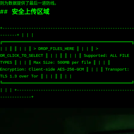
则为数据提供了最后一道防线。
## 安全上传区域
+-------------------------------------------------------
-------+ | | |
╔══════════════════════════════════════════════════════╗
| | ║ ║ | | ║ > DROP_FILES_HERE ║ | | ║ >
OR_CLICK_TO_SELECT ║ | | ║ ║ | | ║ Supported: ALL FILE
TYPES ║ | | ║ Max Size: 500MB per file ║ | | ║
Encryption: Client-side AES-256-GCM ║ | | ║ Transport:
TLS 1.3 over Tor ║ | | ║ ║ | |
╚══════════════════════════════════════════════════════╝
| | | +-------------------------------------------------
-------------+